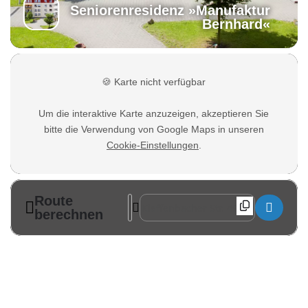
Seniorenresidenz »Manufaktur
Bernhard«
🍪
Karte nicht verfügbar
Um die interaktive Karte anzuzeigen, akzeptieren Sie
bitte die Verwendung von Google Maps in unseren
Cookie-Einstellungen
.
Route
Address - Weinfest in Harthau [UxbcMJm
Destination Address - Weinfest in Har
berechnen