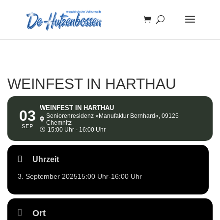
WEINFEST IN HARTHAU
WEINFEST IN HARTHAU
03
Seniorenresidenz »Manufaktur Bernhard«, 09125
Chemnitz
SEP
15:00 Uhr - 16:00 Uhr
Uhrzeit
3. September 2025
15:00 Uhr
-
16:00 Uhr
Ort