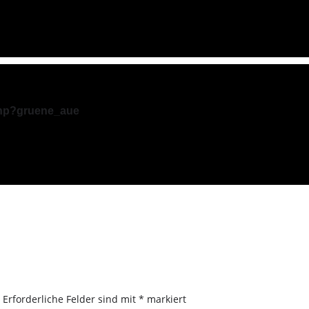
.php?gruene_aue
.
Erforderliche Felder sind mit
*
markiert