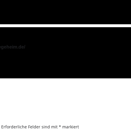
egeheim.de/
.
Erforderliche Felder sind mit
*
markiert