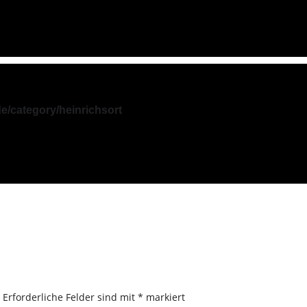
e/category/heinrichsort
.
Erforderliche Felder sind mit
*
markiert