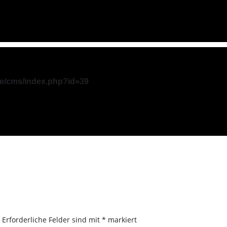
de/cms/index.php?id=39
.
Erforderliche Felder sind mit
*
markiert