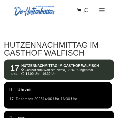
HUTZENNACHMITTAG IM
GASTHOF WALFISCH
17
HUTZENNACHMITTAG IM GASTHOF WALFISCH
Gasthof zum Walfisch Zwota, 08267 Klingenthal
14:00 Uhr - 16:30 Uhr
DEZ
Uhrzeit
17. Dezember 2025
14:00 Uhr
-
16:30 Uhr