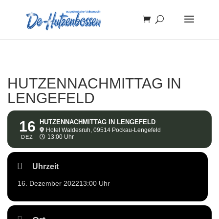
HUTZENNACHMITTAG IN
LENGEFELD
16
HUTZENNACHMITTAG IN LENGEFELD
Hotel Waldesruh, 09514 Pockau-Lengefeld
13:00 Uhr
DEZ
Uhrzeit
16. Dezember 2022
13:00 Uhr