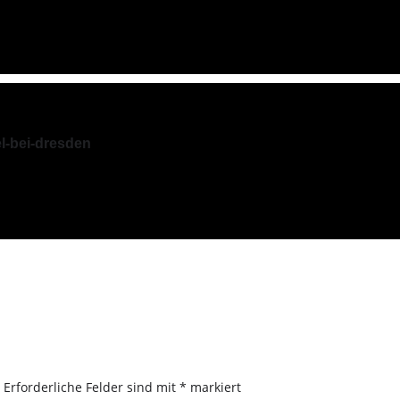
el-bei-dresden
.
Erforderliche Felder sind mit
*
markiert