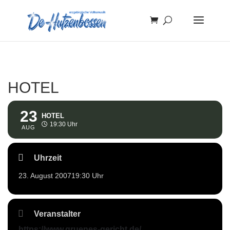
HOTEL
23
HOTEL
19:30 Uhr
AUG
Uhrzeit
23. August 2007
19:30 Uhr
Veranstalter
https://www.gruenes-gericht.de/