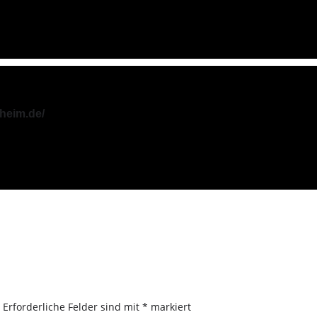
eheim.de/
.
Erforderliche Felder sind mit
*
markiert