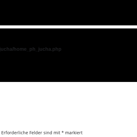
_jucha/home_ph_jucha.php
.
Erforderliche Felder sind mit
*
markiert