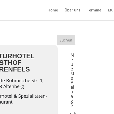
Home
Über uns
Termine
Mu
N
TURHOTEL
e
STHOF
u
RENFELS
e
st
e
te Böhmische Str. 1,
B
3 Altenberg
ei
tr
hotel & Spezialitäten-
ä
g
aurant
e
H