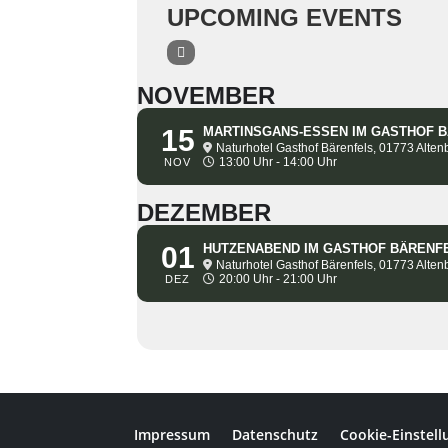
UPCOMING EVENTS
NOVEMBER
15
MARTINSGANS-ESSEN IM GASTHOF 
Naturhotel Gasthof Bärenfels, 01773 Alten
13:00 Uhr - 14:00 Uhr
NOV
DEZEMBER
01
HUTZENABEND IM GASTHOF BÄRENF
Naturhotel Gasthof Bärenfels, 01773 Alten
20:00 Uhr - 21:00 Uhr
DEZ
Impressum
Datenschutz
Cookie-Einstel