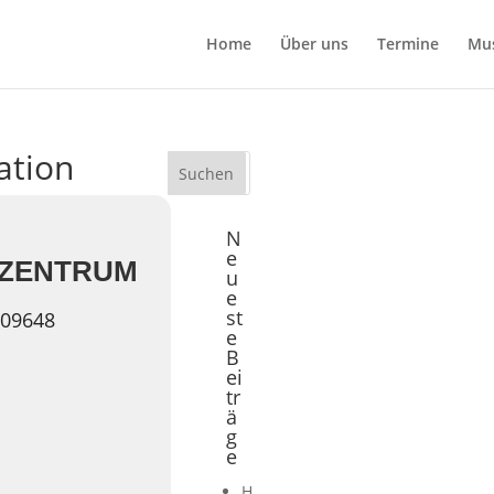
Home
Über uns
Termine
Mu
cation
N
e
NZENTRUM
u
e
st
 09648
e
B
ei
tr
ä
g
e
H